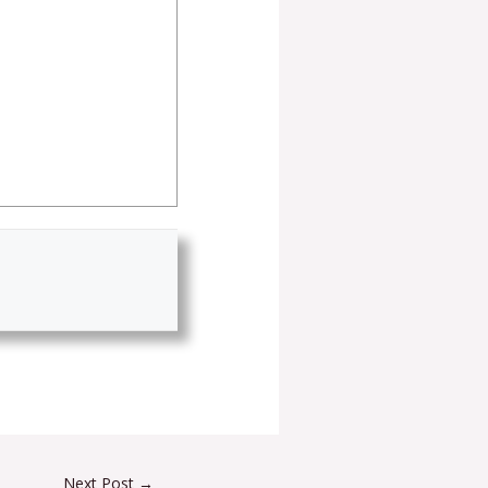
Next Post
→