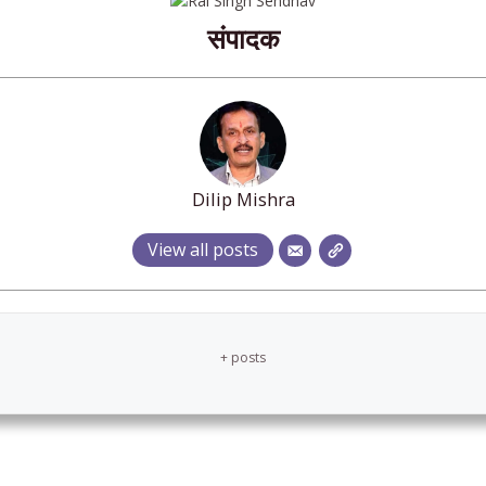
संपादक
Dilip Mishra
View all posts
+ posts