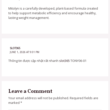
Mitolyn is a carefully developed, plant-based formula created
to help support metabolic efficiency and encourage healthy,
lasting weight management.
SLOT365
JUNE 1, 2026 AT 9:01 PM
Thông tin được cập nhật rất nhanh
slot365
TONY06-01
Leave a Comment
Your email address will not be published.
Required fields are
marked
*