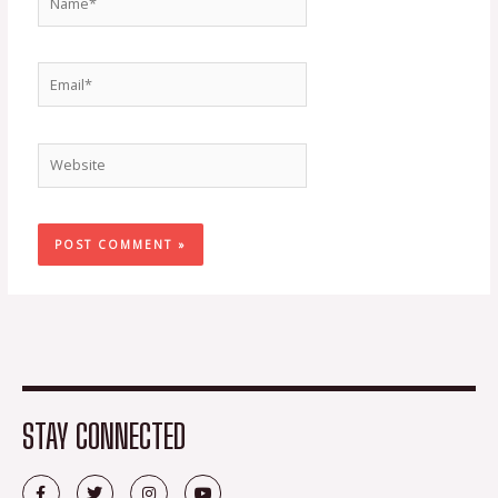
Email*
Website
STAY CONNECTED
F
T
I
Y
a
w
n
o