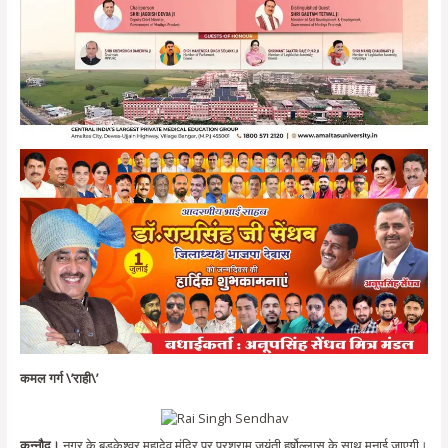
कमल गर्ग \’राही\’
कन्नौद।
नगर के बड़केश्वर महादेव मंदिर पर परशुराम जयंती हर्षोल्लास के साथ मनाई जाएगी।