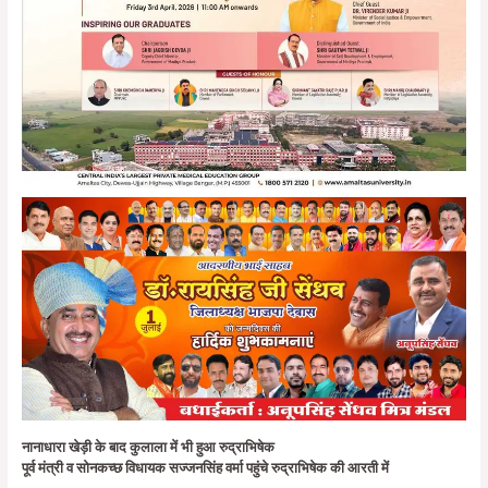
नानाधारा खेड़ी के बाद कुलाला में भी हुआ रुद्राभिषेक
पूर्व मंत्री व सोनकच्छ विधायक सज्जनसिंह वर्मा पहुंचे रुद्राभिषेक की आरती में