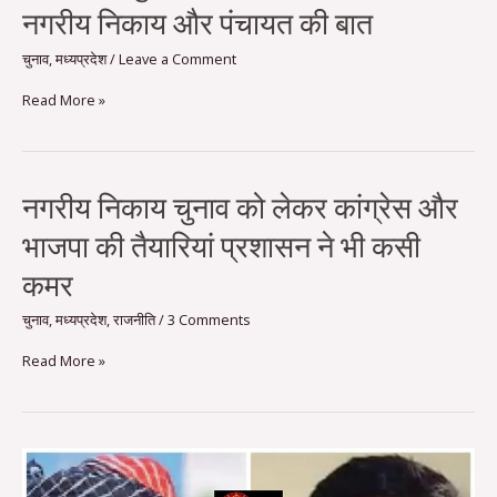
नगरीय निकाय और पंचायत की बात
चुनाव
कौन
से
चुनाव
,
मध्यप्रदेश
/
Leave a Comment
पहले
Read More »
कौन
से
बाद,
नगरीय
निकाय
नगरीय
नगरीय निकाय चुनाव को लेकर कांग्रेस और
और
निकाय
पंचायत
भाजपा की तैयारियां प्रशासन ने भी कसी
चुनाव
की
को
बात
कमर
लेकर
कांग्रेस
चुनाव
,
मध्यप्रदेश
,
राजनीति
/
3 Comments
और
भाजपा
Read More »
की
तैयारियां
प्रशासन
ने
भी
प्रतिष्ठा
कसी
पूर्ण
कमर