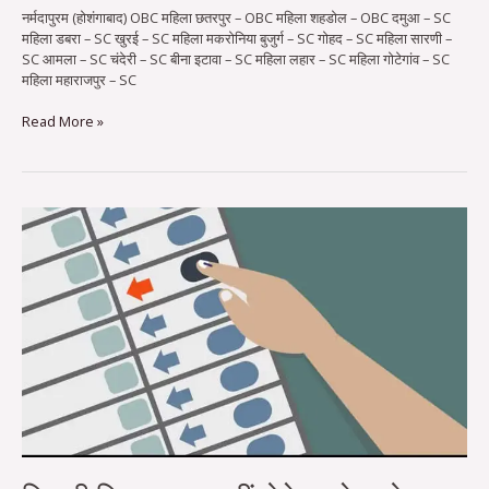
नर्मदापुरम (होशंगाबाद) OBC महिला छतरपुर – OBC महिला शहडोल – OBC दमुआ – SC
महिला डबरा – SC खुरई – SC महिला मकरोनिया बुजुर्ग – SC गोहद – SC महिला सारणी –
SC आमला – SC चंदेरी – SC बीना इटावा – SC महिला लहार – SC महिला गोटेगांव – SC
महिला महाराजपुर – SC
Read More »
बिजली
बिल
बकाया
नहीं
होने
का
देना
होगा
अदेय
प्रमाण-
पत्र