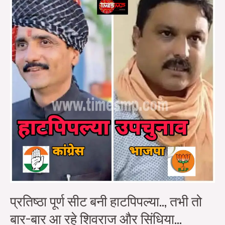
सीट
बनी
हाटपिपल्या..,
तभी
तो
बार-
बार
आ
रहे
शिवराज
और
सिंधिया…
प्रतिष्ठा पूर्ण सीट बनी हाटपिपल्या.., तभी तो
बार-बार आ रहे शिवराज और सिंधिया…