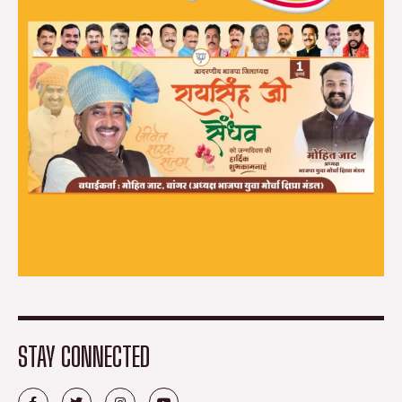
STAY CONNECTED
F
T
I
Y