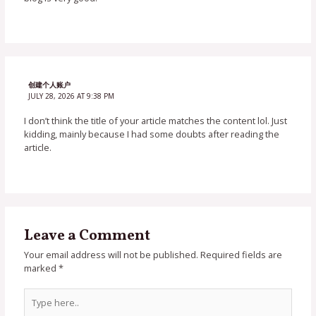
创建个人账户
JULY 28, 2026 AT 9:38 PM
I don’t think the title of your article matches the content lol. Just
kidding, mainly because I had some doubts after reading the
article.
Leave a Comment
Your email address will not be published.
Required fields are
marked
*
Type
here..