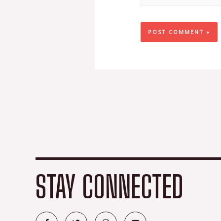
STAY CONNECTED
F
T
I
Y