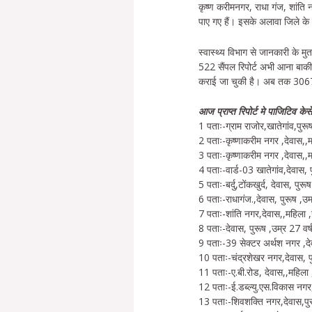
कृष्ण करीमनगर, राधा गंज, शांति 
पाए गए हैं। इसके अलावा जिले के ट
स्वास्थ्य विभाग से जानकारी के
522 सैंपल रिपोर्ट अभी आना बाकी
कराई जा चुकी है। अब तक 30677 
आज प्राप्‍त रिपोर्ट मे पाजिटिव क
1 पताः-ग्राम राजोर,खातेगांव,पुरू
2 पताः-कृष्णाकरीम नगर ,देवास,,म
3 पताः-कृष्णाकरीम नगर ,देवास,,म
4 पताः-वार्ड-03 खातेगांव,देवास, प
5 पताः-बर्दु,टोंकखुर्द, देवास, पुरू
6 पताः-राधागंज.,देवास, पुरूष ,उम
7 पताः-शांति नगर,देवास,,महिला ,
8 पताः-देवास, पुरूष ,उम्र 27 वर्
9 पताः-39 सेक्टर अर्थश नगर ,देव
10 पताः-चंद्रशेखर नगर,देवास, पु
11 पताः-ए.बी.रोड, देवास,,महिला 
12 पताः-ई.डब्ल्यु.एस.विकास नगर,
13 पताः-शिवशक्ति नगर,देवास,पुर