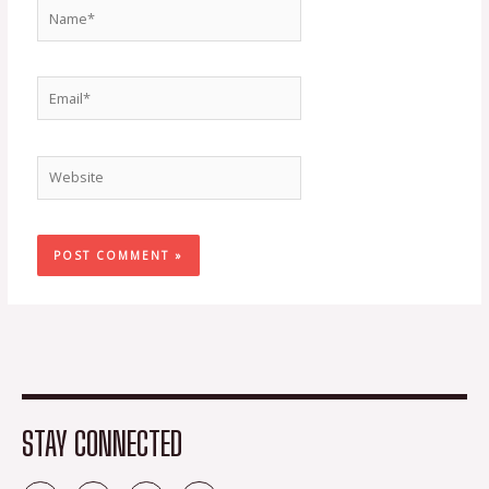
Name*
Email*
Website
STAY CONNECTED
F
T
I
Y