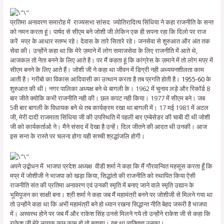
प्रतिमा अनावरण समारोह में राज्यसभा सांसद ज्योतिरादित्य सिंधिया ने कहा राजनीति के सन्त
को नमन करता हूं। पार्षद से सीएम बने जोशी जी लेकिन एक ही सपना रहा कि दिलो पर राज
करें मप्र के आधार स्तम्भ रहे। देवास के तारे सितारे रहे। जनसेवा से शुरुआत और अंत तक
सेवा की। उन्होंने कहा था कि मेरे ज़माने में लोग समाजसेवा के लिए राजनीति में आते थे,
आजकल तो नेता बनने के लिए आते है। पर मैं कहता हूं कि कांग्रेस के ज़माने में तो लोग मप्र में
सीएम बनने के लिए आते हैं। जोशी जी ने कहा था जीवन में डिग्री नही अध्ययनशीलता काम
आती है। गरीबो का विकास आदिवासी का उत्थान करता है तब प्रगति होती है।
1955-60
के
शुरुआत की थी। नगर पालिका अध्यक्ष बने थे बागली के। 1962 में चुनाव लड़े और रिकॉर्ड 8
बार जीते क्योकि कभी राजनीति नही की। छल कपट नही किया। 1977 में सीएम बने। जब
5वी बार बागली के विधायक बने थे तब कार्यक्रम रखा था बागली में। 17 मई 1981 में अटल
जी, मेरी दादी राजमाता सिंधिया जी की उपस्थिति में पहली बार एम्बेसेडर की चाबी दी थी जोशी
जी को कार्यकर्ताओ ने। मैने संसद में देखा है उन्हें। दिल जीतने की आदत थी उनकी। आज
इस सन्त के रास्ते पर चलना होगा यही सच्ची श्रद्धांजलि होगी।
अपने उद्बोधन में भाजपा प्रदेश अध्यक्ष वीडी शर्मा ने कहा कि मैं गौरवान्वित महसूस करता हूँ कि
मप्र में जोशीजी ने भाजपा को खड़ा किया, सिद्धांतो की राजनीति को स्थापित किया ऐसी
राजनीति संत की प्रतिमा अनावरण एवं उनकी स्मृति में बनाए जाने वाले स्मृति उद्यान के
भूमिपूजन का साक्षी बना। श्री शर्मा ने कहा जब मैं महामंत्री बनने पर जोशीजी से मिलने गया था
तो उन्होंने कहा था कि अभी महामंत्री बने हो ध्यान रखना सिद्धान्त नीति बेहद जरूरी है भाजपा
में। अस्वस्थ होने पर जब मैं और राकेश सिंह उनसे मिलने गये तो उन्होंने राकेश जी से कहा कि
राकेश जी मेरे लायक कुछ काम हो तो बताइए। यह था व्यक्तित्व उनका।