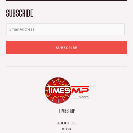
k
a
-
m
SUBSCRIBE
f
SUBSCRIBE
TIMES MP
ABOUT US
करियर