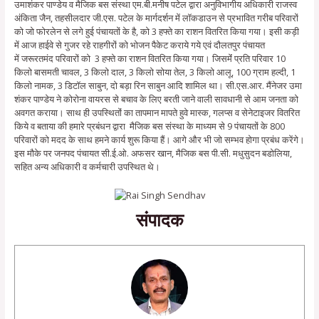
उमाशंकर पाण्डेय व मैजिक बस संस्था एम.बी.मनीष पटेल द्वारा अनुविभागीय अधिकारी राजस्व
अंकिता जैन, तहसीलदार जी.एस. पटेल के मार्गदर्शन में लॉकडाउन से प्रभावित गरीब परिवारों
को जो फोरलेन से लगे हुई पंचायतों के है, को 3 हफ्ते का राशन वितरित किया गया। इसी कड़ी
में आज हाईवे से गुजर रहे राहगीरों को भोजन पैकेट कराये गये एवं दौलतपुर पंचायत
में जरूरतमंद परिवारों को 3 हफ्ते का राशन वितरित किया गया। जिसमेंं प्रति परिवार 10
किलो बासमती चावल, 3 किलो दाल, 3 किलो सोया तेल, 3 किलो आलू, 100 ग्राम हल्दी, 1
किलो नामक, 3 डिटॉल साबुन, दो बड़ा रिन साबुन आदि शामिल था। सी.एस.आर. मैंनेजर उमा
शंकर पाण्डेय ने कोरोना वायरस से बचाव के लिए बरती जाने वाली सावधानी से आम जनता को
अवगत कराया। साथ ही उपस्थितोंं का तापमान मापते हुवे मास्क, गलप्स व सेनेटाइजर वितरित
किये व बताया की हमारे प्रबंधन द्वारा मैजिक बस संस्था के माध्यम से 9 पंचायतों के 800
परिवारों को मदद के साथ हमने कार्य शुरू किया हैं। आगे और भी जो सम्भव होगा प्रबंध करेंगे।
इस मौके पर जनपद पंचायत सी.ई.ओ. अफसर खान, मैजिक बस पी.सी. मधुसुदन बडोलिया,
सहित अन्य अधिकारी व कर्मचारी उपस्थित थे।
संपादक