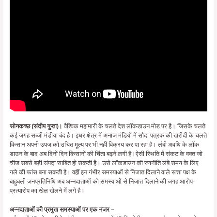
सोनकच्छ (संदीप गुप्ता)।
वैश्विक महामारी के चलते देश लॉकडाउन मोड पर है। जिसके चलते
कई जगह सब्जी मंडीया बंद है। इधर क्षेत्र में अनाज मंडियों में सौदा पत्रक की खरीदी के चलते
किसान अपनी उपज को उचित मूल्य पर भी नहीं विक्रय कर पा रहा है। लंबी अवधि के लॉक
डाउन के बाद अब दिनों दिन किसानों की चिंता बढ़ने लगी है।ऐसी स्थिति में संकट के वक्त जो
चीज सबसे बड़ी संपदा साबित हो सकती है। उसे लॉकडाउन की रणनीति लंबे समय के लिए
गले की फांस बना सकती है। वहीं इन गंभीर समस्याओं से निजात दिलाने वाले सत्ता पक्ष के
बाहुबली जनप्रतिनिधि अब अन्नदाताओं को समस्याओं से निजात दिलाने की जगह आरोप-
प्रत्यारोप का खेल खेलने में लगे है।
अन्नदाताओंं की प्रमुख समस्याओं पर एक नजर –