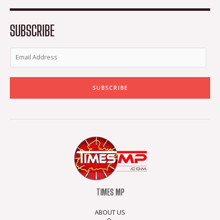
o
e
g
b
o
r
r
e
k
a
-
m
SUBSCRIBE
f
SUBSCRIBE
TIMES MP
ABOUT US