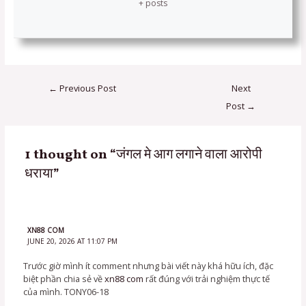
+ posts
←
Previous Post
Next
Post
→
1 thought on “जंगल मे आग लगाने वाला आरोपी
धराया”
XN88 COM
JUNE 20, 2026 AT 11:07 PM
Trước giờ mình ít comment nhưng bài viết này khá hữu ích, đặc
biệt phần chia sẻ về
xn88 com
rất đúng với trải nghiệm thực tế
của mình. TONY06-18