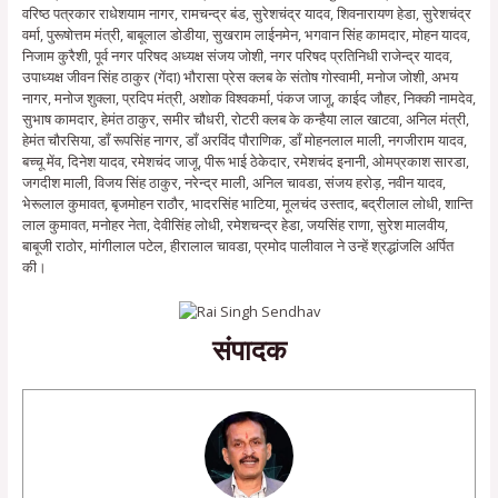
वरिष्ठ पत्रकार राधेशयाम नागर, रामचन्द्र बंड, सुरेशचंद्र यादव, शिवनारायण हेडा, सुरेशचंद्र
वर्मा, पुरूषोत्तम मंत्री, बाबूलाल डोडीया, सुखराम लाईनमेन, भगवान सिंह कामदार, मोहन यादव,
निजाम कुरैशी, पूर्व नगर परिषद अध्यक्ष संजय जोशी, नगर परिषद प्रतिनिधी राजेन्द्र यादव,
उपाध्यक्ष जीवन सिंह ठाकुर (गेंदा) भौरासा प्रेस क्लब के संतोष गोस्वामी, मनोज जोशी, अभय
नागर, मनोज शुक्ला, प्रदिप मंत्री, अशोक विश्वकर्मा, पंकज जाजू, काईद जौहर, निक्की नामदेव,
सुभाष कामदार, हेमंत ठाकुर, समीर चौधरी, रोटरी क्लब के कन्हैया लाल खाटवा, अनिल मंत्री,
हेमंत चौरसिया, डाँ रूपसिंह नागर, डाँ अरविंद पौराणिक, डाँ मोहनलाल माली, नगजीराम यादव,
बच्चू मेंव, दिनेश यादव, रमेशचंद जाजू, पीरू भाई ठेकेदार, रमेशचंद इनानी, ओमप्रकाश सारडा,
जगदीश माली, विजय सिंह ठाकुर, नरेन्द्र माली, अनिल चावडा, संजय हरोड़, नवीन यादव,
भेरूलाल कुमावत, बृजमोहन राठौर, भादरसिंह भाटिया, मूलचंद उस्ताद, बद्रीलाल लोधी, शान्ति
लाल कुमावत, मनोहर नेता, देवीसिंह लोधी, रमेशचन्द्र हेडा, जयसिंह राणा, सुरेश मालवीय,
बाबूजी राठोर, मांगीलाल पटेल, हीरालाल चावडा, प्रमोद पालीवाल ने उन्हें श्रद्धांजलि अर्पित
की।
संपादक