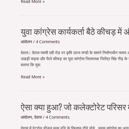
Read More »
माँग,
भूख
हड़ताल
पर
बैठे
युवा
युवा कांग्रेस कार्यकर्ता बैठे कीचड़ म
रहवासी
कांग्रेस
कार्यकर्ता
आंदोलन
/
4 Comments
बैठे
देवास। देवास मक्सी एबी रोड पर कृषि उपज मण्डी के सामने निर्माणाधीन फ्लाय ओवर
कीचड़
उखड़ी सड़क और फैले कीचड़ का युवा कांग्रेस जिलाध्यक्ष जितेंद्र सिंह गौड़ क
में
बताया कि युवा
और
राहगीरों
Read More »
पर
बरसाए
फूल
ऐसा
ऐसा क्या हुआ? जो कलेक्टोरेट परिसर मे
क्या
हुआ?
आंदोलन
,
देवास
/
4 Comments
जो
देवास में पेट्रोल डीजल मूल्य वृद्धि के खिलाफ दौड़े घोड़े…युवक कांग्रेस का अ
कलेक्टोरेट