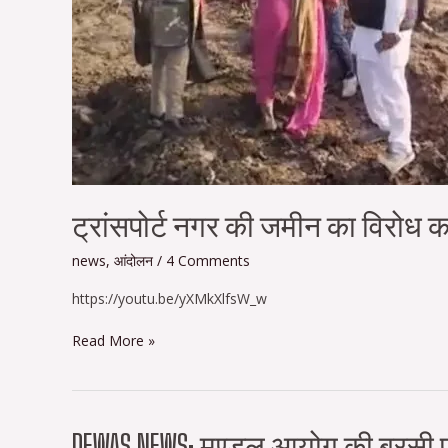
से
हटाया…
ट्रांसपोर्ट नगर की जमीन का विरोध कर
news
,
आंदोलन
/
4 Comments
https://youtu.be/yXMkXlfsW_w
Read More »
Dewas
DEWAS NEWS: मण्डल आयोग की बरसी प