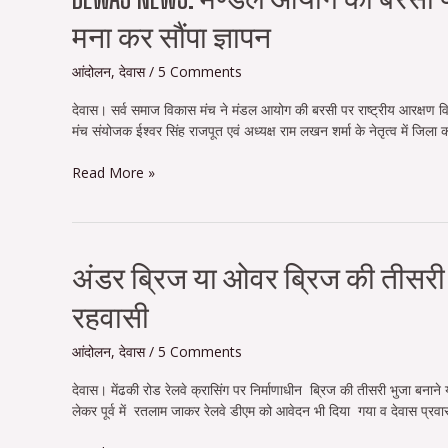
news:
मना कर सौंपा ज्ञापन
मण्डल
आयोग
की
आंदोलन
,
देवास
/
5 Comments
बरसी
देवास। सर्व समाज विकास मंच ने मंडल आयोग की बरसी पर राष्ट्रीय आरक्षण विरोध
पर
मंच संयोजक ईश्वर सिंह राजपूत एवं अध्यक्ष राम लखन शर्मा के नेतृत्व में जिला 
सर्व
समाज
Read More »
विकास
मंच
ने
काला
दिवस
अंडर
अंडर ब्रिज या ओवर ब्रिज की तीसरी भ
मना
ब्रिज
कर
रहवासी
या
सौंपा
ओवर
ज्ञापन
ब्रिज
आंदोलन
,
देवास
/
5 Comments
की
देवास। मेंढकी रोड रेलवे क्रासिंग पर निर्माणाधीन ब्रिज की तीसरी भुजा बनाने 
तीसरी
लेकर पूर्व में रतलाम जाकर रेलवे डीएम को आवेदन भी दिया गया व देवास प्र
भुजा
की