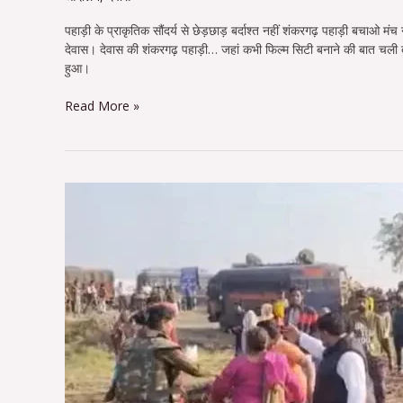
पहाड़ी के प्राकृतिक सौंदर्य से छेड़छाड़ बर्दाश्त नहीं शंकरगढ़ पहाड़ी बचाओ मंच न
देवास। देवास की शंकरगढ़ पहाड़ी… जहां कभी फिल्म सिटी बनाने की बात चली त
हुआ।
Read More »
ट्रांसपोर्ट
नगर
की
जमीन
का
विरोध
कर
रहे
हैं
लोगों
को
सख्ती