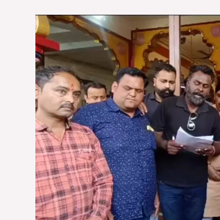
गो
वंश
संरक्षण
के
लिए
छिड़ी
मुहिम,
गाय
को
राष्ट्रीय
धरोहर
घोषित
करने
की
मांग