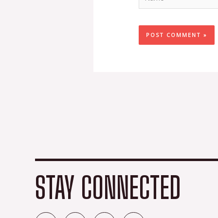
STAY CONNECTED
F
T
I
Y