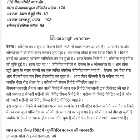
116 सैंपल रिपोर्ट आना शेष…
देवास में अबतक कुल पॉजिटिव मरीज -174
अब तक देवास में हुई मौत -10
अब तक स्वस्थ हुए मरीज – 108
वर्तमान में एक्टिव मरीज- 56
देवास।
कोरोना का संक्रमण देवास जिले तेजी से बढ़ता नजर आ रहा है। आज देवास और
सोनकच्छ में कोरोना कहर बनकर टूट पड़ा। यह पहला मौका है जब देवास जिले में 1 दिन में
दहाई का आंकड़ा कोरोना पॉजिटिव का पार हुआ है। आज देवास जिले में 11 कोरोना संक्रमित
की पुष्टि हुई है। आज पाए गए 11 पॉजिटिव मरीजों में देवास के 6 सोनकच्छ के 4 और टोंक
खुर्द क्षेत्र के ग्राम देवली का एक व्यक्ति कोरोना पॉजिटिव पाया गया है। देवास का पीठा रोड
और बीएनपी एक बार फिर हॉटस्पॉट बन चुका है। आज फिर बीएनपी में दो मरीज पाए गए
जबकि पीठा रोड क्षेत्र के 4 मरीजों की सैंपल रिपोर्ट पॉजिटिव आई है।
बीएमएचआरसी लैब से आने वाली रिपोर्ट में आज एक रिपोर्ट पैथोलॉजी द्वारा रिजेक्ट की गई है
वही अस्पताल में भर्ती मरीजों की रिपीट सैंपल रिपोर्ट में 1 मरीज की रिपोर्ट नेगेटिव आई है और
पांच भर्ती मरीजों की रिपीट सैंपल रिपोर्ट पॉजिटिव आई है।
इस तरह आज जिले में कोरोनावायरस संक्रमण के 11 पॉजिटिव मरीज आने के बाद देवास जिले
में अब तक कुल पॉजिटिव मरीजों की संख्या 174 पर पहुंच गई है इनमें से 10 की मौत हो चुकी है
जबकि 108 मरीज स्वस्थ होकर घर लौट चुके हैं और 56 एक्टिव मरीज अभी उपचाररत हैं।
आज प्राप्त सैम्पल रिपोर्ट में न्यू पॉजिटिव प्रकरण की जानकारी:-
01-पता- पीठा रोड़,देवास-M-38 वर्ष