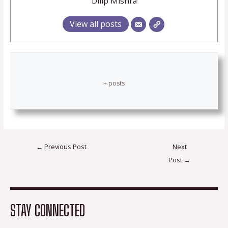
Dilip Mishra
View all posts
+ posts
←
Previous Post
Next
Post
→
STAY CONNECTED