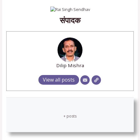
संपादक
Dilip Mishra
View all posts
+ posts