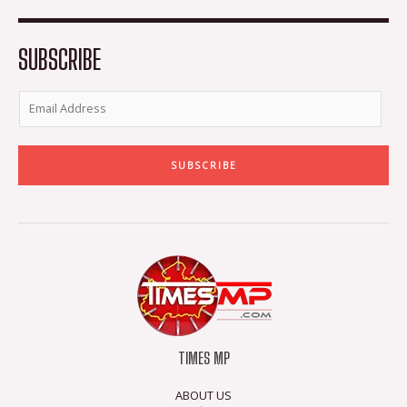
o
e
g
b
o
r
r
e
k
a
-
m
SUBSCRIBE
f
SUBSCRIBE
TIMES MP
ABOUT US