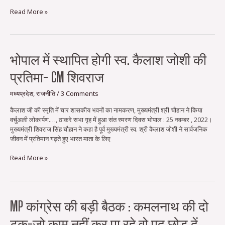
बयान
से
Read More »
राजनीति
में
भूचाल
भोपाल
भोपाल में स्थापित होगी स्व. कैलाश जोशी की
में
प्रतिमा- CM शिवराज
स्थापित
होगी
स्व.
मध्यप्रदेश
,
राजनीति
/
3 Comments
कैलाश
कैलाश जी की स्मृति में चार शासकीय भवनों का नामकरण, मुख्यमंत्री श्री चौहान ने किया
जोशी
वर्चुअली लोकार्पण.…, ठाकरे सभा गृह में हुआ संत स्मरण दिवस भोपाल : 25 नवम्बर , 2022।
की
मुख्यमंत्री शिवराज सिंह चौहान ने कहा है पूर्व मुख्यमंत्री स्व. श्री कैलाश जोशी ने सार्वजनिक
प्रतिमा-
जीवन में प्रतिमान गढ़ते हुए भारत माता के लिए
CM
शिवराज
Read More »
MP
MP कांग्रेस की बड़ी बैठक : कमलनाथ की दो
कांग्रेस
टूक-जो काम नहीं कर पा रहे वो पद छोड़ दें
की