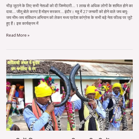
भीड़ जुटाने के लिए सभी नेताओं को दी जिम्मेदारी… 1 लाख से अधिक लोगों के शामिल होने का
दावा… जीतू बोले करप्ट है मोहन सरकार… इंदौर। महू में 27 जनवरी को होने वाले जय बापू-
जय भीम-जय संविधान अभियान को लेकर मध्य प्रदेश कांग्रेस के सभी बड़े नेता फील्ड पर जुटे
हुए हैं। इस कार्यक्रम में
Read More »
एमपी
में
निमाड़
मालवा
की
एसटी
सीटों
पर
रोचक
मुकाबले
के
आसार