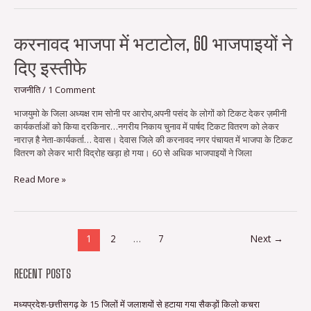
करनावद
करनावद भाजपा में भटाटोल, 60 भाजपाइयों ने
भाजपा
दिए इस्तीफे
में
भटाटोल,
60
राजनीति
/
1 Comment
भाजपाइयों
भाजयुमो के जिला अध्यक्ष राम सोनी पर आरोप,अपनी पसंद के लोगों को टिकट देकर ज़मीनी
ने
कार्यकर्ताओं को किया दरकिनार…नगरीय निकाय चुनाव में पार्षद टिकट वितरण को लेकर
दिए
नाराज़ है नेता-कार्यकर्ता… देवास। देवास जिले की करनावद नगर पंचायत में भाजपा के टिकट
इस्तीफे
वितरण को लेकर भारी विद्रोह खड़ा हो गया। 60 से अधिक भाजपाइयों ने जिला
Read More »
1
2
…
7
Next
→
RECENT POSTS
मध्यप्रदेश-छत्तीसगढ़ के 15 जिलों में जलाशयों से हटाया गया सैकड़ों किलो कचरा