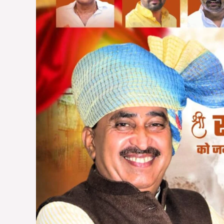
श्री
राय
सिंह
सेंधव
को
जन्मदिन
की
अनंत
शुभकामनाएं