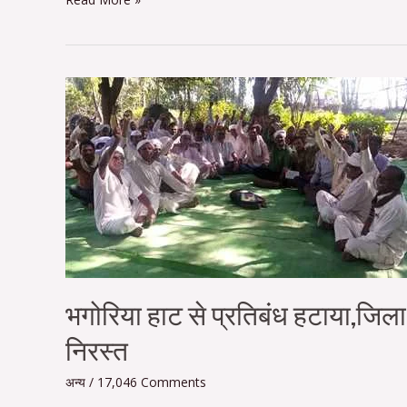
भगोरिया
हाट
से
प्रतिबंध
हटाया,जिला
कलेक्टर
ने
पूर्व
के
आदेश
को
किया
भगोरिया हाट से प्रतिबंध हटाया,जिला 
निरस्त
निरस्त
अन्य
/
17,046 Comments