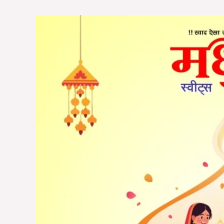
Happy
Diwali