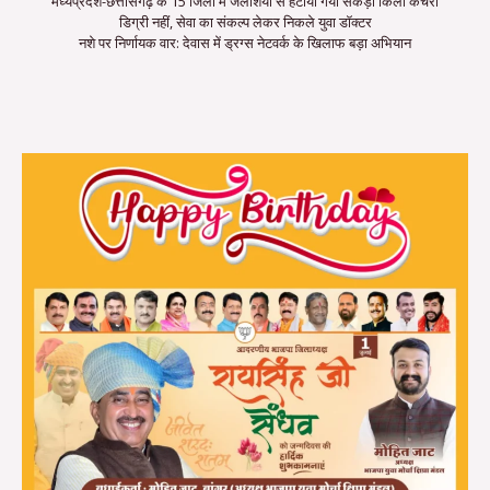
मध्यप्रदेश-छत्तीसगढ़ के 15 जिलों में जलाशयों से हटाया गया सैकड़ों किलो कचरा
डिग्री नहीं, सेवा का संकल्प लेकर निकले युवा डॉक्टर
नशे पर निर्णायक वार: देवास में ड्रग्स नेटवर्क के खिलाफ बड़ा अभियान