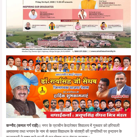
कन्नौद (कमल गर्ग राही)।
नगर के प्राचीन केदारेश्वर शिवालय में गुरूवार को हरियाली
अमावस्या तथा भगवन के नाम से ख्यात विद्याधाम के संतश्री की पुण्यतिथी पर वृन्दावन के
कलाकारों ने खुश्बू वाले फूलों से मन मोहक फूल बंगला सजाया।