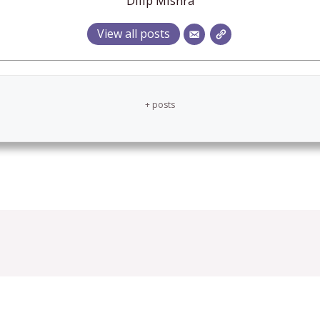
Dilip Mishra
View all posts
+ posts