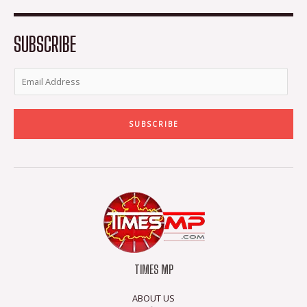
o
e
g
b
o
r
r
e
k
a
-
m
SUBSCRIBE
f
SUBSCRIBE
TIMES MP
ABOUT US