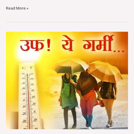
Read More »
देवास
जिले
में
लू
के
प्रकोप
से
बचाव
के
लिये
एडवायजरी
जारी