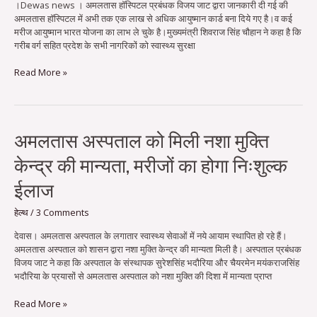
।Dewas news । अमलतास हॉस्पिटल प्रबंधक विजय जाट द्वारा जानकारी दी गई की
उत्कृष्ट
अमलतास हॉस्पिटल में अभी तक एक लाख से अधिक आयुष्मान कार्ड बना दिये गए है।व कई
कार्य
मरीज आयुष्मान भारत योजना का लाभ ले चुके है।मुख्यमंत्री शिवराज सिंह चौहान ने कहा है कि
हेतु
गरीब वर्ग सहित प्रदेश के सभी नागरिकों को स्वास्थ्य सुरक्षा
मुख्य
मंत्री
Read More »
ने
किया
सम्मान
अमलतास
अमलतास अस्पताल को मिली नशा मुक्ति
अस्पताल
केन्द्र की मान्यता, मरीजों का होगा निःशुल्क
को
मिली
ईलाज
नशा
मुक्ति
हेल्थ
/
3 Comments
केन्द्र
की
देवास। अमलतास अस्पताल के लगातार स्वास्थ्य सेवाओं में नये आयाम स्थापित हो रहे हैं।
मान्यता,
अमलतास अस्पताल को शासन द्वारा नशा मुक्ति केन्द्र की मान्यता मिली है। अस्पताल प्रबंधक
मरीजों
विजय जाट ने कहा कि अस्पताल के संस्थापक सुरेशसिंह भदौरिया और चैयरमेन मयंकराजसिंह
का
भदौरिया के प्रयासों से अमलतास अस्पताल को नशा मुक्ति की दिशा में मान्यता प्राप्त
होगा
निःशुल्क
Read More »
ईलाज