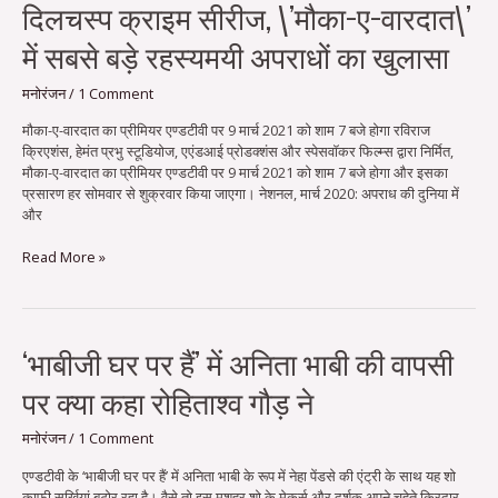
दिलचस्प
दिलचस्प क्राइम सीरीज, \’मौका-ए-वारदात\’
क्राइम
में सबसे बड़े रहस्यमयी अपराधों का खुलासा
सीरीज,
\’मौका-
ए-
मनोरंजन
/
1 Comment
वारदात\’
मौका-ए-वारदात का प्रीमियर एण्डटीवी पर 9 मार्च 2021 को शाम 7 बजे होगा रविराज
में
क्रिएशंस, हेमंत प्रभु स्टूडियोज, एएंडआई प्रोडक्शंस और स्पेसवॉकर फिल्म्स द्वारा निर्मित,
सबसे
मौका-ए-वारदात का प्रीमियर एण्डटीवी पर 9 मार्च 2021 को शाम 7 बजे होगा और इसका
बड़े
प्रसारण हर सोमवार से शुक्रवार किया जाएगा। नेशनल, मार्च 2020: अपराध की दुनिया में
रहस्यमयी
और
अपराधों
का
Read More »
खुलासा
‘भाबीजी
‘भाबीजी घर पर हैं’ में अनिता भाबी की वापसी
घर
पर क्या कहा रोहिताश्व गौड़ ने
पर
हैं’
में
मनोरंजन
/
1 Comment
अनिता
एण्डटीवी के ‘भाबीजी घर पर हैं’ में अनिता भाबी के रूप में नेहा पेंडसे की एंट्री के साथ यह शो
भाबी
काफी सुर्खियां बटोर रहा है। वैसे तो इस मशहूर शो के मेकर्स और दर्शक अपने चहेते किरदार