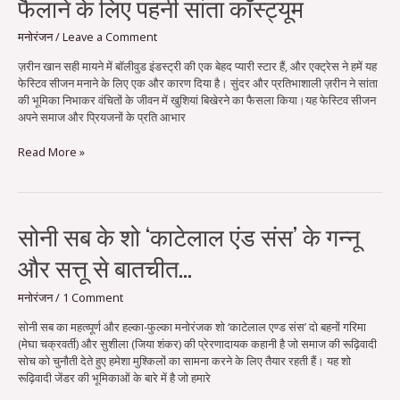
फैलाने के लिए पहनी सांता कॉस्ट्यूम
ने
इस
हॉलिडे
मनोरंजन
/
Leave a Comment
सीजन
ज़रीन खान सही मायने में बॉलीवुड इंडस्ट्री की एक बेहद प्यारी स्टार हैं, और एक्ट्रेस ने हमें यह
में
फेस्टिव सीजन मनाने के लिए एक और कारण दिया है। सुंदर और प्रतिभाशाली ज़रीन ने सांता
मुस्कुराहट
की भूमिका निभाकर वंचितों के जीवन में खुशियां बिखेरने का फैसला किया।यह फेस्टिव सीजन
फैलाने
अपने समाज और प्रियजनों के प्रति आभार
के
लिए
Read More »
पहनी
सांता
कॉस्ट्यूम
सोनी
सोनी सब के शो ‘काटेलाल एंड संस’ के गन्नू
सब
और सत्तू से बातचीत…
के
शो
‘काटेलाल
मनोरंजन
/
1 Comment
एंड
सोनी सब का महत्व्पूर्ण और हल्का-फुल्का मनोरंजक शो ‘काटेलाल एण्ड संस’ दो बहनों गरिमा
संस’
(मेघा चक्रवर्ती) और सुशीला (जिया शंकर) की प्रेरणादायक कहानी है जो समाज की रूढ़िवादी
के
सोच को चुनौती देते हुए हमेशा मुश्किलों का सामना करने के लिए तैयार रहती हैं। यह शो
गन्नू
रूढ़िवादी जेंडर की भूमिकाओं के बारे में है जो हमारे
और
सत्तू