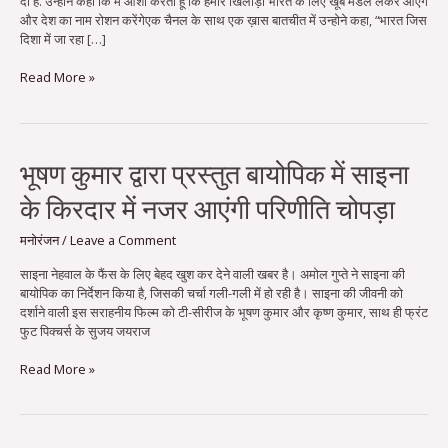
दी हैं. उन्होने कहा कि मैं आशा करता हूँ कि हमारे खिलाड़ी भारत के लिए खूब मैडल लेकर आएंगे
मैडल
और देश का नाम रोशन करेंगेएक चैनल के साथ एक ख़ास बातचीत में उन्होने कहा, “भारत जिस
लेकर
दिशा में जा रहा […]
आयें:
कैलाश
Read More »
खेर
भूषण
भूषण कुमार द्वारा प्रस्तुत बायोपिक में साइना
कुमार
के किरदार में नजर आएंगी परिणीति चोपड़ा
द्वारा
प्रस्तुत
बायोपिक
मनोरंजन
/
Leave a Comment
में
साइना नेहवाल के फैंस के लिए बेहद खुश कर देने वाली खबर है। अमोल गुप्ते ने साइना की
साइना
बायोपिक का निर्देशन किया है, जिसकी चर्चा गली-गली में हो रही है। साइना की जीवनी को
के
दर्शाने वाली इस सराहनीय फिल्म को टी-सीरीज के भूषण कुमार और कृष्ण कुमार, साथ ही फ्रंट
किरदार
फुट पिक्चर्स के सुजय जयराज
में
नजर
Read More »
आएंगी
परिणीति
चोपड़ा