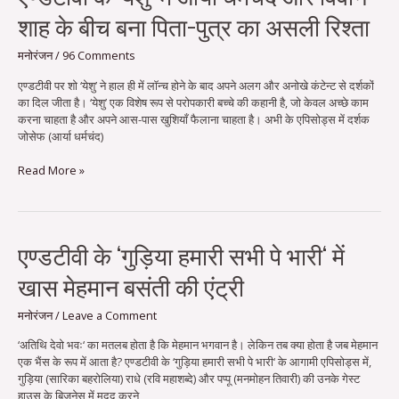
के
शाह के बीच बना पिता-पुत्र का असली रिश्ता
‘येशु‘
में
आर्या
मनोरंजन
/
96 Comments
धर्मचंद
एण्डटीवी पर शो ‘येशु’ ने हाल ही में लाॅन्च होने के बाद अपने अलग और अनोखे कंटेन्ट से दर्शकों
और
का दिल जीता है। ‘येशु’ एक विशेष रूप से परोपकारी बच्चे की कहानी है, जो केवल अच्छे काम
विवान
करना चाहता है और अपने आस-पास खुशियाँ फैलाना चाहता है। अभी के एपिसोड्स में दर्शक
शाह
जोसेफ (आर्या धर्मचंद)
के
बीच
Read More »
बना
पिता-
पुत्र
का
असली
एण्डटीवी
एण्डटीवी के ‘गुड़िया हमारी सभी पे भारी‘ में
रिश्ता
के
खास मेहमान बसंती की एंट्री
‘गुड़िया
हमारी
सभी
मनोरंजन
/
Leave a Comment
पे
‘अतिथि देवो भवः‘ का मतलब होता है कि मेहमान भगवान है। लेकिन तब क्या होता है जब मेहमान
भारी‘
एक भैंस के रूप में आता है? एण्डटीवी के ‘गुड़िया हमारी सभी पे भारी‘ के आगामी एपिसोड्स में,
में
गुड़िया (सारिका बहरोलिया) राधे (रवि महाशब्दे) और पप्पू (मनमोहन तिवारी) की उनके गेस्ट
खास
हाउस के बिजनेस में मदद करने