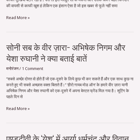
की
की वापसी से काफी खुश हं लेकिन एक इंसान ऐसा है जो इस खबर से फूले नहीं समा
वापसी
पर
Read More »
क्या
कहा
रोहिताश्व
गौड़
ने
सोनी
सोनी सब के वीर ज़ारा- अभिषेक निगम और
सब
येशा रुघानी ने क्या बताई बातें
के
वीर
ज़ारा-
मनोरंजन
/
1 Comment
अभिषेक
‘’सबसे अच्छेा दोस्त वो होते हैं जो एक-दूसरे के लिये कुछ भी कर सकते हैं और एक साथ कुछ ना
निगम
करते हुए भी सबसे अच्छास वक्ता बिताते हैं।‘’ ‘हीरो:गायब मोड ऑन’ के हमारे वीर ज़ारा यानी
और
अभिषेक निगम और येशा रुघानी को एक-दूसरे में अपना बेस्टत फ्रेंड मिल गया है। शूटिंग के
येशा
पहले दिन से
रुघानी
ने
Read More »
क्या
बताई
बातें
एण्डटीवी
एण्डटीवी के ‘येशु‘ में आर्या धर्मचंद और विवान