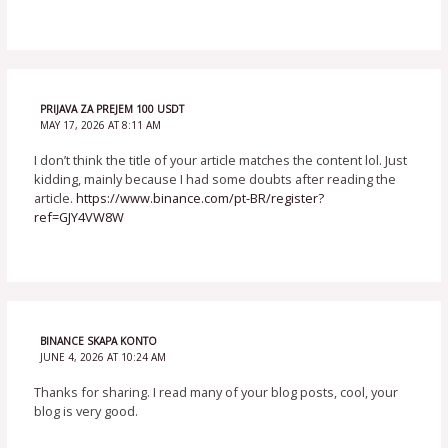
PRIJAVA ZA PREJEM 100 USDT
MAY 17, 2026 AT 8:11 AM
I don’t think the title of your article matches the content lol. Just
kidding, mainly because I had some doubts after reading the
article.
https://www.binance.com/pt-BR/register?
ref=GJY4VW8W
BINANCE SKAPA KONTO
JUNE 4, 2026 AT 10:24 AM
Thanks for sharing. I read many of your blog posts, cool, your
blog is very good.