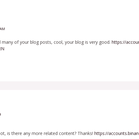
 AM
d many of your blog posts, cool, your blog is very good.
https://acco
RN
O
lot, is there any more related content? Thanks!
https://accounts.bina