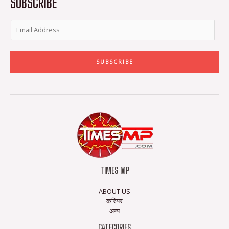
SUBSCRIBE
f
SUBSCRIBE
TIMES MP
ABOUT US
करियर
अन्य
CATEGORIES