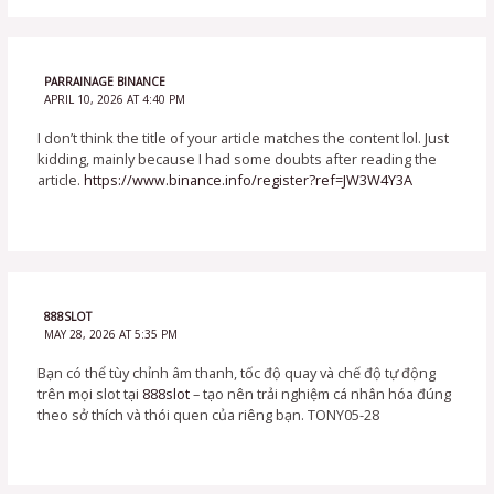
PARRAINAGE BINANCE
APRIL 10, 2026 AT 4:40 PM
I don’t think the title of your article matches the content lol. Just
kidding, mainly because I had some doubts after reading the
article.
https://www.binance.info/register?ref=JW3W4Y3A
888SLOT
MAY 28, 2026 AT 5:35 PM
Bạn có thể tùy chỉnh âm thanh, tốc độ quay và chế độ tự động
trên mọi slot tại
888slot
– tạo nên trải nghiệm cá nhân hóa đúng
theo sở thích và thói quen của riêng bạn. TONY05-28