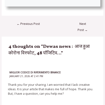
←
Previous Post
Next
Post
→
4 thoughts on “Dewas news : आज हुआ
कोरोना विस्फोट, 48 पॉजिटिव…”
MIGLIOR CODICE DI RIFERIMENTO BINANCE
JANUARY 21, 2026 AT 2:41 PM
Thank you for your sharing. I am worried that I lack creative
ideas. It is your article that makes me full of hope. Thank you.
But, I have a question, can you help me?