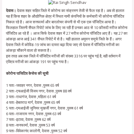
देवास।
देवास शहर सहित जिले में कोरोना का संक्रमण तेजी से फैल रहा है। अब तो हालात
यह हैं किस शहर के औद्योगिक क्षेत्र में स्थित नामी कंपनियों के कर्मचारी भी कोरोना पॉजिटिव
निकल रहे है। आज सनफार्मा और बारलोचर कंपनी से भी एक एक पॉजिटिव आया है।
फिलहाल जितनी सैंपल रिपोर्ट जांच के लिए जा रही हैं उनका आठ से 10 फ़ीसदी मरीज कोरोना
पॉजिटिव आ रहे हैं । आज सिर्फ देवास शहर में 27 मरीज कोरोना पॉजिटिव आए हैं। यह 27 का
आंकड़ा आज आई 341 सैंपल रिपोर्ट में से है। यही हालात अमूमन समूचे जिले के हैं। अगर
देवास जिले में कोविड-19 जांच का दायरा बढ़ा दिया जाए तो देवास में पॉजिटिव मरीजों का
आंकड़ा चौंकाने वाला हो सकता है।
इस तरह अब तक जिले में पॉजिटिव मरीजों की संख्या 3316 पर पहुंच गई है, वही वर्तमान में
एक्टिव मरीजों का आंकड़ा 191 पर पहुंच गया है।
कोरोना पाजिटिव केसेस की सूची
1 पताः-जवाहर नगर, देवास ,पुरूष 65 वर्ष
2 पताः-एचआईजी विजय नगर, देवास ,पुरूष 88 वर्ष
3 पताः-राधागंज, देवास ,महिला 61 वर्ष
4 पताः-हेबतराउ मार्ग, देवास ,पुरूष 65 वर्ष
5 पताः-एमआईजी जुनियर मुखर्जी नगर, देवास ,पुरूष 61 वर्ष
6 पताः-राजाराम नगर, देवास ,पुरूष 63 वर्ष
7 पताः-इटावा, देवास ,पुरूष 62 वर्ष
8 पताः-सनफार्मा, देवास ,पुरूष 53 वर्ष
9 पताः-विवेकानंद कालोनी, देवास ,पुरूष 52 वर्ष