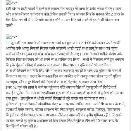
इसी दौरान आड़ी पट्टी में रहने वाले लखन पिता बहादुर से छाया के अवैध संबंध हो गए। छाया
और लखन में प्यार का परवान चढ़ा लेकिन इनकी निगाह भगवान सिंह के मकान और 2 लाख के
बैंक बैलेंस पर भी थी। जिसके चलते इन्होंने भगवान सिंह को रास्ते से हटाने की योजना बना
डाली।
11 जून की रात छाया ने फोन कर लखन को घर बुलाया। रात 1:00 बजे लखन अपने साथी
अकील उर्फ अक्कू निवासी सिल्वर पार्क कॉलोनी आड़ी पट्टी तथा शानू के साथ वहां पहुंचा।
अकील और शानू को वहां पांच -पांच हजार रुपए भी दिए गए। छाया ने अपने भतीजे संतोष उर्फ
निखिल पिता राधेश्याम को भी अपने साथ शामिल कर लिया। सभी ने मिलकर सोते हुए भगवान
सिंह के मुंह को तकिए से दबाकर मार डाला। फिर धारदार हथियार से भी वार किए।
लाश को ठिकाने लगाने के लिए बोरे में भरकर शंकरगढ़ पहाड़ी के पास एक पुलिया के पाइप में
फेंक कर आ गए। घटना के पांच-छह दिन बाद अकील उर्फ अक्कू वापस शंकरगढ़ की पुलिया
पर पहुंचा, और सबूत मिटाने की नियत से लाश को पेट्रोल डालकर जला दिया।
इधर 12 जून को छाया ने थाने पर पहुंचकर पति भगवान सिंह की गुमशुदगी की रिपोर्ट दर्ज
कराई। पुलिस ने मामले की तहकीकात शुरू की तो छाया बाई की हरकतों से पुलिस को उस पर
शक हुआ। तब पुलिस ने थोड़ी सख्ती दिखाई तो पूरे मामले का पर्दाफाश हो गया।
पुलिस की इस कार्रवाई में औद्योगिक क्षेत्र थाना प्रभारी अनिल शर्मा, उप निरीक्षक आर के शर्मा,
एएसआई केके परमार, महिला आरक्षण नेहा सिंह ठाकुर, आरक्षक रूपेश, जितेंद्र, शिवप्रताप
सिंह सेंगर, संतोष रावत, प्रधान आरक्षक जीतेन्द्र व्यास की सराहनीय भूमिका रही। जिसकी
प्रशंसा करते हुए पुलिस अधीक्षक डॉ शिव दयाल सिंह ने पुलिस टीम को 10 हजार रुपए के
रिकॉर्ड की घोषणा की है।