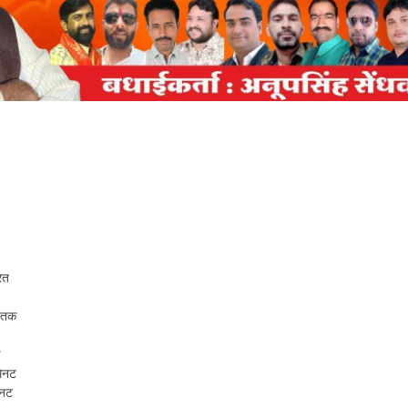
रत
8 तक
क
िनट
िनट