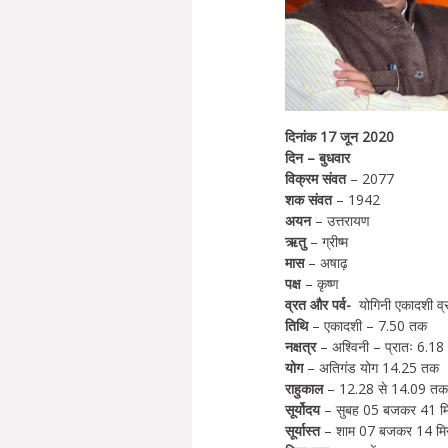
दिनांक 17 जून 2020
दिन – बुधवार
विक्रम संवत
– 2077
शक संवत
– 1942
अयन
– उत्तरायण
ऋतु
– ग्रीष्म
मास
– अषाढ़
पक्ष
– कृष्ण
व्रत और पर्व-
योगिनी एकादशी व्
तिथि
– एकादशी – 7.50 तक
नक्षत्र
– अश्विनी – प्रातः 6.1
योग
– अतिगंड योग 14.25 तक
राहुकाल
– 12.28 से 14.09 त
सूर्योदय
– सुबह 05 बजकर 41 म
सूर्यास्त
– शाम 07 बजकर 14 म