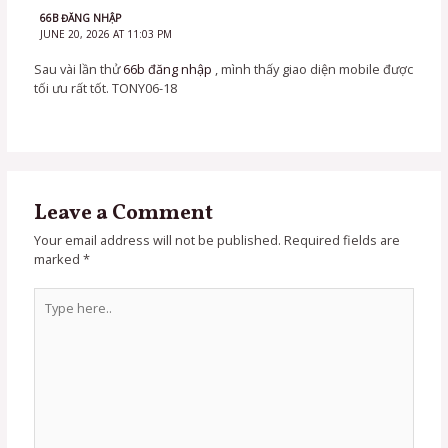
66B ĐĂNG NHẬP
JUNE 20, 2026 AT 11:03 PM
Sau vài lần thử
66b đăng nhập
, mình thấy giao diện mobile được
tối ưu rất tốt. TONY06-18
Leave a Comment
Your email address will not be published.
Required fields are
marked
*
Type
here..