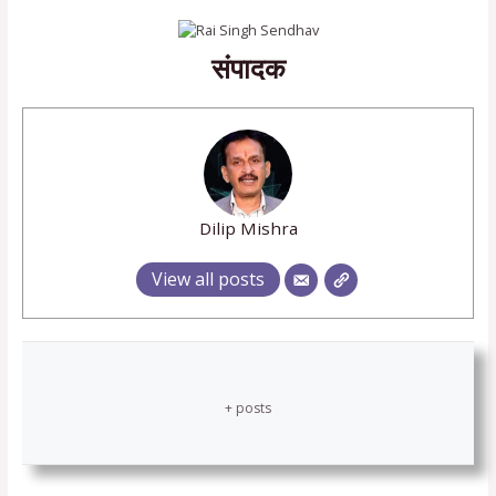
संपादक
Dilip Mishra
View all posts
+ posts