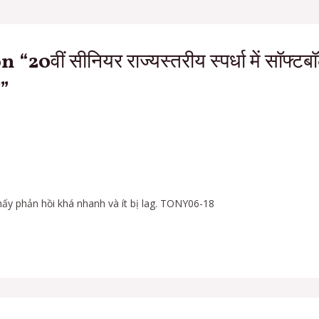
20वीं सीनियर राज्यस्तरीय स्पर्धा में सॉफ्टब
न”
ấy phản hồi khá nhanh và ít bị lag. TONY06-18