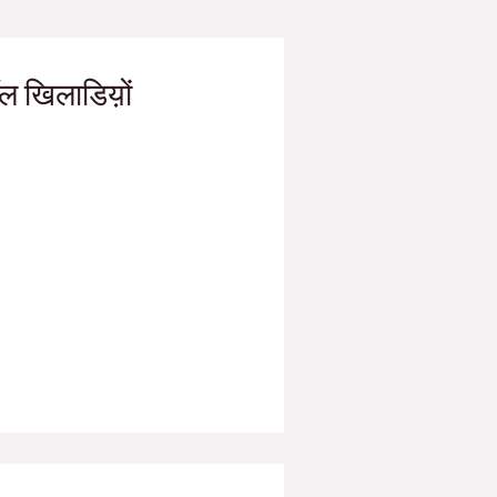
ॉल खिलाडिय़ों