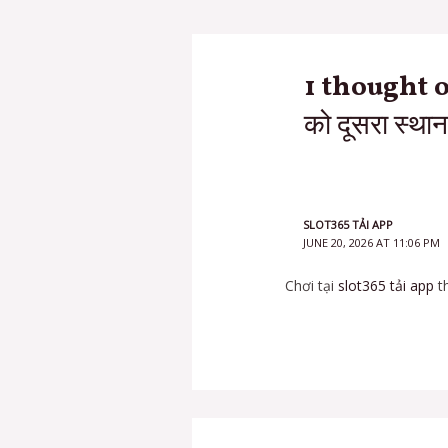
1 thought on “
को दूसरा स्था
SLOT365 TẢI APP
JUNE 20, 2026 AT 11:06 PM
Chơi tại
slot365 tải app
th