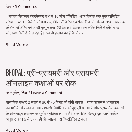
देवास
जिले
हेल्थ
/
5 Comments
में
– नवोदय विद्यालय चंद्रकेश्वर बांध से 10 लोग पॉजिटिव– आज दिनांक तक कुल पाजिटिव
आज
संख्या- 3413– जिले मे कोरोना संक्रमित/पॉजिटिव, एक्‍टीव मरीजो की संख्या- 156– अब तक
27
कोरोना पॉजिटिव मरीज की मृत्‍यु संख्या- 28 देवास। देवास शहर सहित जिले में कोरोना का
पॉजिटिव,
संक्रमण तेजी से फैल रहा है। अब तो हालात यह हैं कि रोजाना
नवोदय
विद्यालय
Read More »
बना
हॉटस्पॉट
Bhopal:
BHOPAL: प्री-प्रायमरी और प्रायमरी
प्री-
ऑनलाइन कक्षाओं पर रोक
प्रायमरी
और
प्रायमरी
मध्यप्रदेश
,
शिक्षा
/
Leave a Comment
ऑनलाइन
माध्यमिक कक्षाएँ 2 सत्रों में 30 से 45 मिनट की होंगी भोपाल। राज्य शासन ने ऑनलाइन
कक्षाओं
कक्षाओं के संचालन की समय अवधि निर्धारित करते हुए प्री-प्रायमरी और प्राथमिक कक्षाओं
पर
के ऑनलाइन संचालन पर पूर्णत: प्रतिबंध लगाया है। राज्य शिक्षा केन्द्र द्वारा जारी आदेश
रोक
अनुसार कक्षा 6 से 8 तक ही ऑनलाइन कक्षाएँ प्रतिदिन 2 सत्र
Read More »