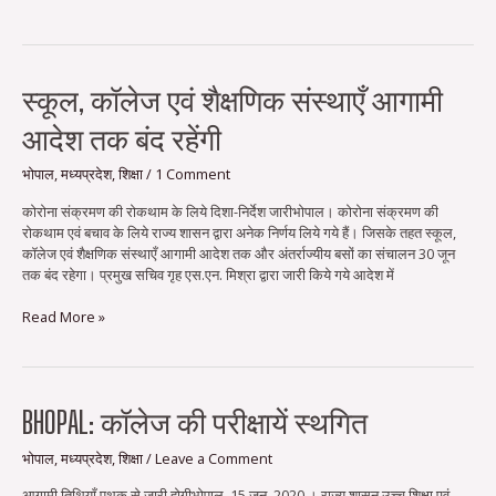
स्कूल,
स्कूल, कॉलेज एवं शैक्षणिक संस्थाएँ आगामी
कॉलेज
आदेश तक बंद रहेंगी
एवं
शैक्षणिक
संस्थाएँ
भोपाल
,
मध्यप्रदेश
,
शिक्षा
/
1 Comment
आगामी
कोरोना संक्रमण की रोकथाम के लिये दिशा-निर्देश जारीभोपाल। कोरोना संक्रमण की
आदेश
रोकथाम एवं बचाव के लिये राज्य शासन द्वारा अनेक निर्णय लिये गये हैं। जिसके तहत स्कूल,
तक
कॉलेज एवं शैक्षणिक संस्थाएँ आगामी आदेश तक और अंतर्राज्यीय बसों का संचालन 30 जून
बंद
तक बंद रहेगा। प्रमुख सचिव गृह एस.एन. मिश्रा द्वारा जारी किये गये आदेश में
रहेंगी
Read More »
Bhopal:
BHOPAL: कॉलेज की परीक्षायें स्थगित
कॉलेज
की
भोपाल
,
मध्यप्रदेश
,
शिक्षा
/
Leave a Comment
परीक्षायें
आगामी तिथियाँ पृथक से जारी होगीभोपाल, 15 जून, 2020,। राज्य शासन उच्च शिक्षा एवं