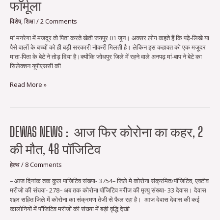
फॉर्मूला
का
होनहार
विशेष
,
शिक्षा
/
2 Comments
बेटा,पहले
IITऔर
मां मनरेगा में मजदूर तो पिता करते खेती जयपुर 01 जून। अक्सर लोग कहते हैं कि पढ़े-लिखे या
अब
पैसे वालों के बच्चों को ही बड़ी सरकारी नौकरी मिलती है। लेकिन इस कहावत को एक मजूदर
बना
माता-पिता के बेटे ने तोड़ दिया है।क्योंकि जोधपुर जिले में रहने वाले अनपढ़ मां-बाप ने बेटे का
आईएएस,यह
सिलेक्शन यूपीएससी की
है
सफलता
Read More »
का
फॉर्मूला
Dewas
DEWAS NEWS : आज फिर कोरोना का कहर, 2
news
की मौत, 48 पॉजिटिव
:
आज
फिर
हेल्थ
/
8 Comments
कोरोना
– आज दिनांक तक कुल पाजिटिव संख्या- 3754– जिले मे कोरोना संक्रमित/पॉजिटिव, एक्‍टीव
का
मरीजो की संख्या- 278– अब तक कोरोना पॉजिटिव मरीज की मृत्‍यु संख्या- 33 देवास। देवास
कहर,
शहर सहित जिले में कोरोना का संक्रमण तेजी से फैल रहा है। आज देवास देवास की कई
2
कालोनियों में पॉजिटिव मरीजों की संख्या में बड़ी वृद्धि देखी
की