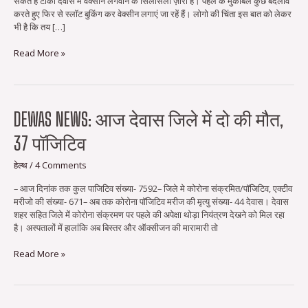
सकते हैं टीका देवास में वेक्सीन लगवाने के सिलसिला ज़ारी है। पहले के मुकाबले कुछ बदलाव
बुकिंग
करते हुए फिर से स्लॉट बुकिंग कर वेक्सीन लगाएं जा रहें हैं। लोगो की चिंता इस बात को लेकर
व्यवस्था…
भी है कि तय […]
पर
और
Read More »
सुधार
की
जरूरत…
Dewas
DEWAS NEWS: आज देवास जिले में दो की मौत,
news:
37 पॉजिटिव
आज
देवास
जिले
हेल्थ
/
4 Comments
में
– आज दिनांक तक कुल पाजिटिव संख्या- 7592– जिले मे कोरोना संक्रमित/पॉजिटिव, एक्‍टीव
दो
मरीजो की संख्या- 671– अब तक कोरोना पॉजिटिव मरीज की मृत्‍यु संख्या- 44 देवास। देवास
की
शहर सहित जिले में कोरोना संक्रमण पर पहले की अपेक्षा थोड़ा नियंत्रण देखने को मिल रहा
मौत,
है। अस्पतालों में हालांकि अब बिस्तर और ऑक्सीजन की मारामारी तो
37
पॉजिटिव
Read More »