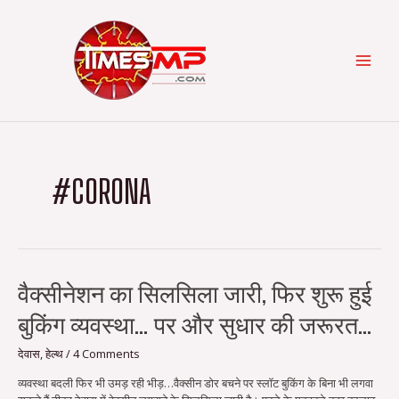
Skip
Post
Categories
MAI
to
pagination
content
MEN
#CORONA
वैक्सीनेशन
वैक्सीनेशन का सिलसिला जारी, फिर शुरू हुई
का
बुकिंग व्यवस्था… पर और सुधार की जरूरत…
सिलसिला
जारी,
फिर
देवास
,
हेल्थ
/
4 Comments
शुरू
व्यवस्था बदली फिर भी उमड़ रही भीड़…वैक्सीन डोर बचने पर स्लॉट बुकिंग के बिना भी लगवा
हुई