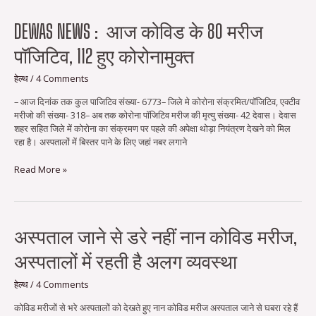
Dewas
DEWAS NEWS : आज कोविड के 80 मरीज
news
पॉजिटिव, 112 हुए कोरोनामुक्त
:
आज
कोविड
हेल्थ
/
4 Comments
के
– आज दिनांक तक कुल पाजिटिव संख्या- 6773– जिले मे कोरोना संक्रमित/पॉजिटिव, एक्‍टीव
80
मरीजो की संख्या- 318– अब तक कोरोना पॉजिटिव मरीज की मृत्‍यु संख्या- 42 देवास। देवास
मरीज
शहर सहित जिले में कोरोना का संक्रमण पर पहले की अपेक्षा थोड़ा नियंत्रण देखने को मिल
पॉजिटिव,
रहा है। अस्पतालों में बिस्तर पाने के लिए जहां नबर लगाने
112
हुए
Read More »
कोरोनामुक्त
अस्पताल
अस्पताल जाने से डरे नहीं नान कोविड मरीज,
जाने
अस्पतालों में रहती है अलग व्यवस्था
से
डरे
नहीं
हेल्थ
/
4 Comments
नान
कोविड मरीजों से भरे अस्पतालों को देखते हुए नान कोविड मरीज अस्पताल जाने से घबरा रहे हैं
कोविड