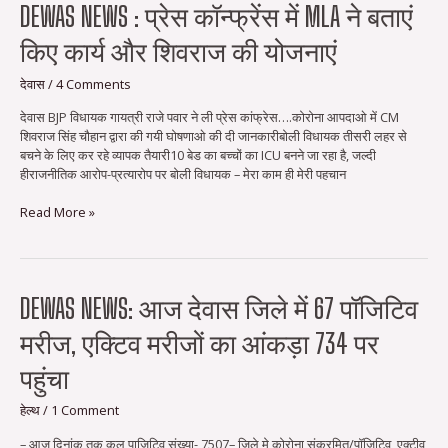
Dewas
DEWAS NEWS : प्रेस कॉन्फ्रेंस में MLA ने बताएं
news
किए कार्य और शिवराज की योजनाएं
:
प्रेस
कॉन्फ्रेंस
देवास
/
4 Comments
में
देवास BJP विधायक गायत्री राजे पवार ने ली प्रेस कांफ्रेस….कोरोना आपदाओ में CM
MLA
शिवराज सिंह चौहान द्वारा की गयी घोषणाओ की दी जानकारीबोली विधायक तीसरी लहर से
ने
बचने के लिए कर रहे व्यापक तैयारी10 बेड का बच्चों का ICU बनने जा रहा है, जल्दी
बताएं
हीराजनीतिक आरोप-प्रत्यारोप पर बोली विधायक – मेरा काम ही मेरी पहचान
किए
कार्य
Read More »
और
शिवराज
की
योजनाएं
Dewas
DEWAS NEWS: आज देवास जिले में 67 पॉजिटिव
news:
मरीज, एक्टिव मरीजों का आंकड़ा 734 पर
आज
देवास
पहुंचा
जिले
में
हेल्थ
/
1 Comment
67
पॉजिटिव
– आज दिनांक तक कुल पाजिटिव संख्या- 7507– जिले मे कोरोना संक्रमित/पॉजिटिव, एक्‍टीव