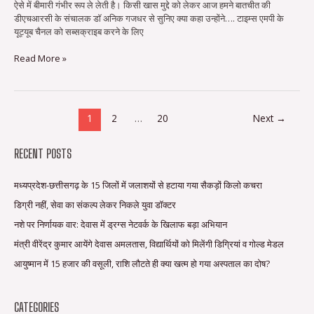
ऐसे में बीमारी गंभीर रूप ले लेती है। किसी खास मुद्दे को लेकर आज हमने बातचीत की
मरीज,
डीएचआरसी के संचालक डॉ अनिक गजधर से सुनिए क्या कहा उन्होंने…. टाइम्स एमपी के
अस्पतालों
यूट्यूब चैनल को सब्सक्राइब करने के लिए
में
रहती
Read More »
है
अलग
व्यवस्था
1
2
…
20
Next
→
RECENT POSTS
मध्यप्रदेश-छत्तीसगढ़ के 15 जिलों में जलाशयों से हटाया गया सैकड़ों किलो कचरा
डिग्री नहीं, सेवा का संकल्प लेकर निकले युवा डॉक्टर
नशे पर निर्णायक वार: देवास में ड्रग्स नेटवर्क के खिलाफ बड़ा अभियान
मंत्री वीरेंद्र कुमार आयेंगे देवास अमलतास, विद्यार्थियों को मिलेंगी डिग्रियां व गोल्ड मेडल
आयुष्मान में 15 हजार की वसूली, राशि लौटते ही क्या खत्म हो गया अस्पताल का दोष?
CATEGORIES