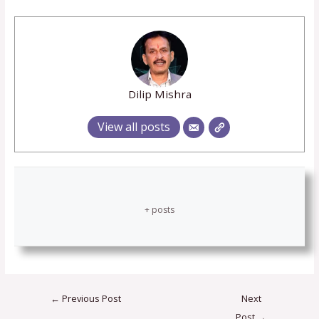
Dilip Mishra
View all posts
+ posts
←
Previous Post
Next
Post
→