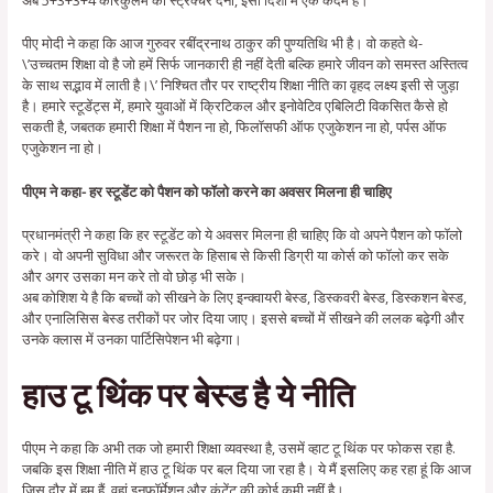
अब 5+3+3+4 करिकुलम का स्ट्रक्चर देना, इसी दिशा में एक कदम है।
पीए मोदी ने कहा कि आज गुरुवर रबींद्रनाथ ठाकुर की पुण्यतिथि भी है। वो कहते थे-
\’उच्चतम शिक्षा वो है जो हमें सिर्फ जानकारी ही नहीं देती बल्कि हमारे जीवन को समस्त अस्तित्व
के साथ सद्भाव में लाती है।\’ निश्चित तौर पर राष्ट्रीय शिक्षा नीति का वृहद लक्ष्य इसी से जुड़ा
है। हमारे स्टूडेंट्स में, हमारे युवाओं में क्रिटिकल और इनोवेटिव एबिलिटी विकसित कैसे हो
सकती है, जबतक हमारी शिक्षा में पैशन ना हो, फिलॉसफी ऑफ एजुकेशन ना हो, पर्पस ऑफ
एजुकेशन ना हो।
पीएम ने कहा- हर स्टूडेंट को पैशन को फॉलो करने का अवसर मिलना ही चाहिए
प्रधानमंत्री ने कहा कि हर स्टूडेंट को ये अवसर मिलना ही चाहिए कि वो अपने पैशन को फॉलो
करे। वो अपनी सुविधा और जरूरत के हिसाब से किसी डिग्री या कोर्स को फॉलो कर सके
और अगर उसका मन करे तो वो छोड़ भी सके।
अब कोशिश ये है कि बच्चों को सीखने के लिए इन्क्वायरी बेस्ड, डिस्कवरी बेस्ड, डिस्कशन बेस्ड,
और एनालिसिस बेस्ड तरीकों पर जोर दिया जाए। इससे बच्चों में सीखने की ललक बढ़ेगी और
उनके क्लास में उनका पार्टिसिपेशन भी बढ़ेगा।
हाउ टू थिंक पर बेस्ड है ये नीति
पीएम ने कहा कि अभी तक जो हमारी शिक्षा व्यवस्था है, उसमें व्हाट टू थिंक पर फोकस रहा है.
जबकि इस शिक्षा नीति में हाउ टू थिंक पर बल दिया जा रहा है। ये मैं इसलिए कह रहा हूं कि आज
जिस दौर में हम हैं, वहां इनफॉर्मेशन और कंटेंट की कोई कमी नहीं है।