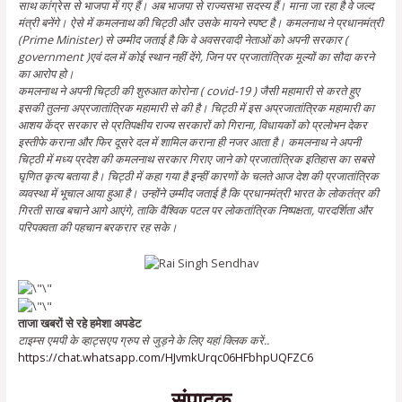
साथ कांग्रेस से भाजपा में गए हैं। अब भाजपा से राज्यसभा सदस्य हैं। माना जा रहा है वे जल्द
मंत्री बनेंगे। ऐसे में कमलनाथ की चिट्ठी और उसके मायने स्पष्ट है। कमलनाथ ने प्रधानमंत्री
(Prime Minister) से उम्मीद जताई है कि वे अवसरवादी नेताओं को अपनी सरकार (
government )एवं दल में कोई स्थान नहीं देंगे, जिन पर प्रजातांत्रिक मूल्यों का सौदा करने
का आरोप हो।
कमलनाथ ने अपनी चिट्ठी की शुरुआत कोरोना ( covid-19 ) जैसी महामारी से करते हुए
इसकी तुलना अप्रजातांत्रिक महामारी से की है। चिट्ठी में इस अप्रजातांत्रिक महामारी का
आशय केंद्र सरकार से प्रतिपक्षीय राज्य सरकारों को गिराना, विधायकों को प्रलोभन देकर
इस्तीफे कराना और फिर दूसरे दल में शामिल कराना ही नजर आता है। कमलनाथ ने अपनी
चिट्ठी में मध्य प्रदेश की कमलनाथ सरकार गिराए जाने को प्रजातांत्रिक इतिहास का सबसे
घृणित कृत्य बताया है। चिट्ठी में कहा गया है इन्हीं कारणों के चलते आज देश की प्रजातांत्रिक
व्यवस्था में भूचाल आया हुआ है। उन्होंने उम्मीद जताई है कि प्रधानमंत्री भारत के लोकतंत्र की
गिरती साख बचाने आगे आएंगे, ताकि वैश्विक पटल पर लोकतांत्रिक निष्पक्षता, पारदर्शिता और
परिपक्वता की
पहचान बरकरार रह सके।
ताजा खबरों से रहे हमेशा अपडेट
टाइम्स एमपी के व्हाट्सएप ग्रुप से जुड़ने के लिए यहां क्लिक करें..
https://chat.whatsapp.com/HJvmkUrqc06HFbhpUQFZC6
संपादक