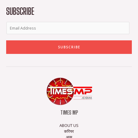
k
a
-
m
SUBSCRIBE
f
SUBSCRIBE
TIMES MP
ABOUT US
करियर
अन्य