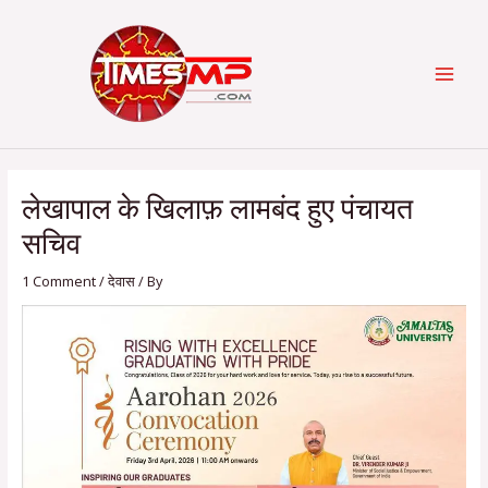
Skip
Post
Categories
MAI
to
navigation
content
MEN
लेखापाल के खिलाफ़ लामबंद हुए पंचायत
सचिव
1 Comment
/
देवास
/ By