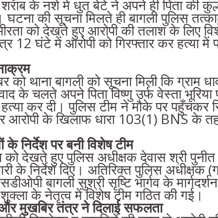
ं शराब के नशे में धुत बेटे ने अपने ही पिता की कुल
 घटना की सूचना मिलते ही बागली पुलिस तत्काल
भीरता को देखते हुए आरोपी की तलाश के लिए वि
र 12 घंटे में आरोपी को गिरफ्तार कर हत्या में प्र
नाक्रम
बर को थाना बागली को सूचना मिली कि ग्राम धाव
िवाद के चलते अपने पिता विष्णु उर्फ वेस्ता भूरिया प
्या कर दी। पुलिस टीम ने मौके पर पहुँचकर स
और आरोपी के खिलाफ धारा 103(1) BNS के तह
ं के निर्देश पर बनी विशेष टीम
को देखते हुए पुलिस अधीक्षक देवास श्री पुनीत 
री के निर्देश दिए। अतिरिक्त पुलिस अधीक्षक (ग
डीओपी बागली सुश्री सृष्टि भार्गव के मार्गदर्शन 
ुक्ला के नेतृत्व में विशेष टीम गठित की गई।
ं और मुखबिर तंत्र ने दिलाई सफलता