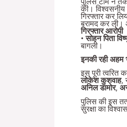
पुलिस टीम ने तक
की। विश्वसनीय 
गिरफ्तार कर लिया 
बरामद कर ली। आर
गिरफ्तार आरोपी
•
सोहन पिता विष्णु
बागली।
इनकी रही अहम 
इस पूरी त्वरित का
लोकेश कुशवाह
,
अनिल डामोर
,
अर
पुलिस की इस तत्पर
सुरक्षा का विश्