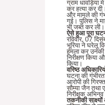
ग्राम धावड़िया मे
कर हत्या कर दी।
और मामले की गं
गई। पुलिस ने मात्
भी जब्त कर ली।
ऐसे हुआ पूरा घट
रविवार, 07 दिसं
भूरिया ने घरेलू व
हमला कर उनकी हत
निरीक्षण किया 
किया।
वरिष्ठ अधिकारियो
घटना की गंभीरता 
आरोपी की गिरफ्ता
सौम्या जैन तथा एस
निरीक्षक अभिनव श
तकनीकी साक्ष्यो