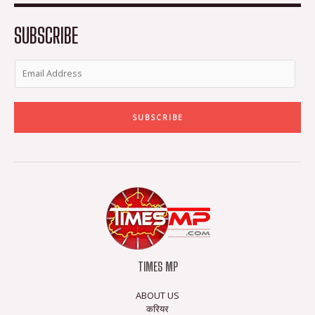
o
r
r
e
k
a
-
m
SUBSCRIBE
f
SUBSCRIBE
TIMES MP
ABOUT US
करियर