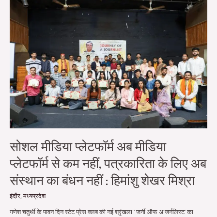
सोशल
मीडिया
प्लेटफॉर्म
अब
मीडिया
प्लेटफॉर्म
से
कम
नहीं,
पत्रकारिता
के
लिए
अब
संस्थान
का
बंधन
सोशल मीडिया प्लेटफॉर्म अब मीडिया
नहीं
:
प्लेटफॉर्म से कम नहीं, पत्रकारिता के लिए अब
हिमांशु
शेखर
संस्थान का बंधन नहीं : हिमांशु शेखर मिश्रा
मिश्रा
इंदौर
,
मध्यप्रदेश
गणेश चतुर्थी के पावन दिन स्टेट प्रेस क्लब की नई श्रृंखला ‘ जर्नी ऑफ अ जर्नलिस्ट’ का