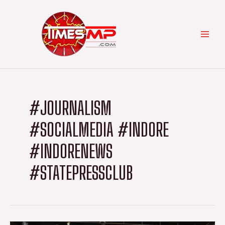
Skip
Categories
MAI
to
content
MEN
#JOURNALISM
#SOCIALMEDIA #INDORE
#INDORENEWS
#STATEPRESSCLUB